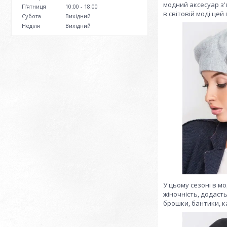
модний аксесуар з'я
Пʼятниця
10:00
18:00
в світовій моді цей
Субота
Вихідний
Неділя
Вихідний
У цьому сезоні в м
жіночність, додаст
брошки, бантики, к