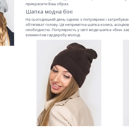
прикрасити Ваш образ.
Шапка модна біні
На сьогоднішній день однією з популярних і затребуван
обтягиват голову. Ця непримітна шапка колись асоцію
необхідністю. Популярність у світі моди шапка «біні» з
елементом гардеробу молоді.