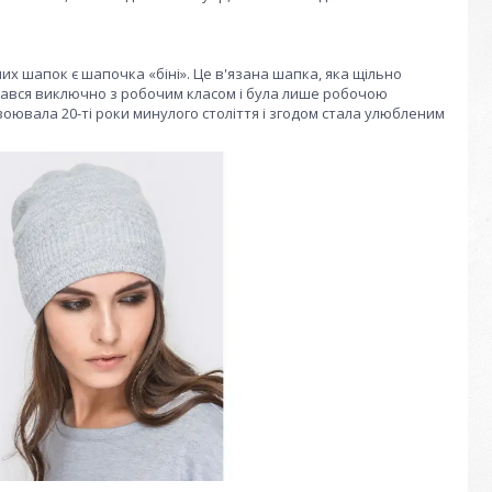
их шапок є шапочка «біні». Це в'язана шапка, яка щільно
вався виключно з робочим класом і була лише робочою
авоювала 20-ті роки минулого століття і згодом стала улюбленим