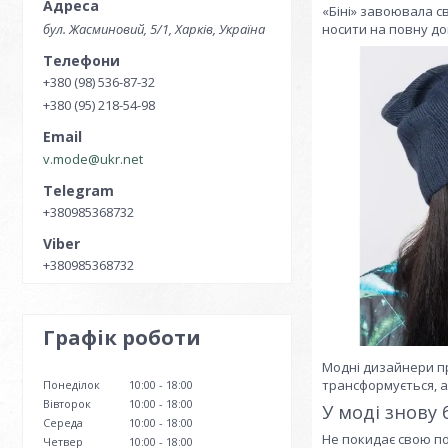
«Біні» завоювала с
бул. Жасминовий, 5/1, Харків, Україна
носити на повну до
+380 (98) 536-87-32
+380 (95) 218-54-98
v.mode@ukr.net
+380985368732
+380985368732
Графік роботи
Модні дизайнери пр
трансформується, а
Понеділок
10:00
18:00
Вівторок
10:00
18:00
У моді знову
Середа
10:00
18:00
Не покидає свою поп
Четвер
10:00
18:00