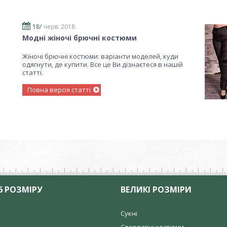
18/
черв. 2018
Модні жіночі брючні костюми
Жіночі брючні костюми: варіанти моделей, куди
одягнути, де купити. Все це Ви дізнаєтеся в нашій
статті.
Повна версія статті
6 РОЗМІРУ
ВЕЛИКІ РОЗМІРИ
Сукні