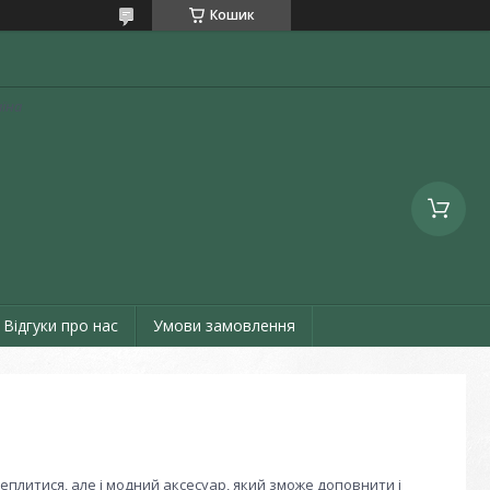
Кошик
аїна
Відгуки про нас
Умови замовлення
теплитися, але і модний аксесуар, який зможе доповнити і