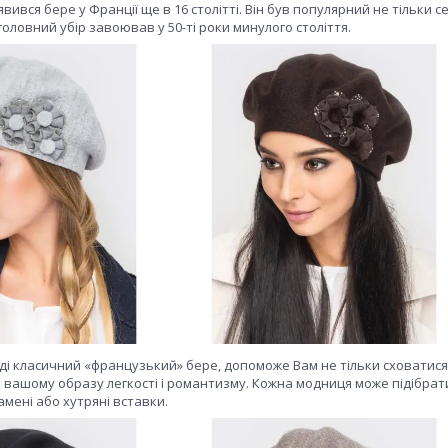
вився бере у Франції ще в 16 столітті. Він був популярний не тільки с
 головний убір завоював у 50-ті роки минулого століття.
оді класичний «французький» бере, допоможе Вам не тільки сховатися в
ь вашому образу легкості і романтизму. Кожна модниця може підібрат
амені або хутряні вставки.