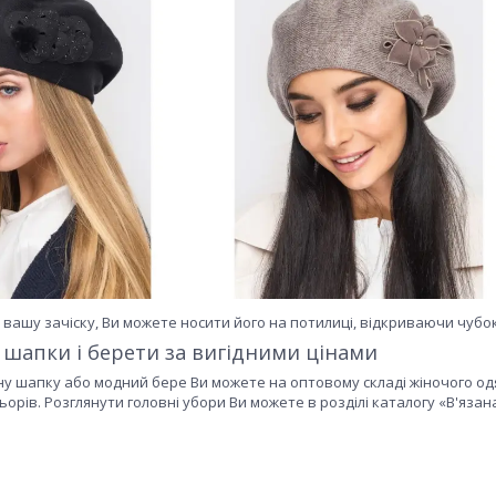
вашу зачіску, Ви можете носити його на потилиці, відкриваючи чубок
 шапки і берети за вигідними цінами
ну шапку або модний бере Ви можете на оптовому складі жіночого о
льорів. Розглянути головні убори Ви можете в розділі каталогу «В'язана