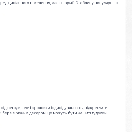
еред цивільного населення, але і в армії. Особливу популярність
ід негоди, але і проявити індивідуальність, підкреслити
и бере з різним декором, це можуть бути нашиті ґудзики,