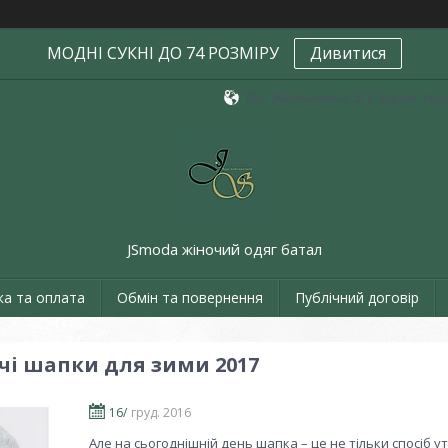
МОДНІ СУКНІ ДО 74 РОЗМІРУ
Дивитися
бул. Жасминовий, 5/1, Харків, Укр
JSmoda жіночий одяг батал
ка та оплата
Обмін та повернення
Публічний договір
чі шапки для зими 2017
16/
груд. 2016
Але на сьогоднішній день шапка – це не тільки спосіб у