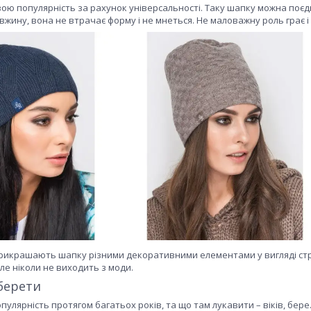
вою популярність за рахунок універсальності. Таку шапку можна поєдн
вжину, вона не втрачає форму і не мнеться. Не маловажну роль грає і 
икрашають шапку різними декоративними елементами у вигляді страз
ле ніколи не виходить з моди.
 берети
улярність протягом багатьох років, та що там лукавити – віків, бере