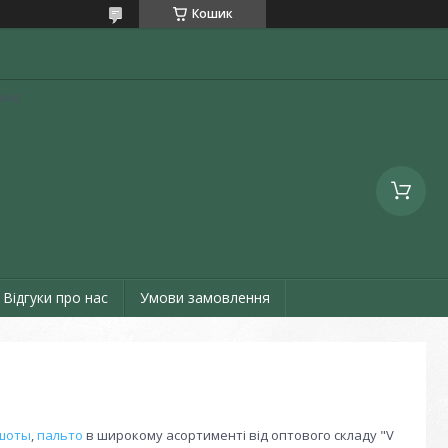
Кошик
аїна
Відгуки про нас
Умови замовлення
шоты
,
пальто
в широкому асортименті від оптового складу "V