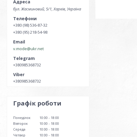
бул. Жасминовий, 5/1, Харків, Україна
+380 (98) 536-87-32
+380 (95) 218-54-98
v.mode@ukr.net
+380985368732
+380985368732
Графік роботи
Понеділок
10:00
18:00
Вівторок
10:00
18:00
Середа
10:00
18:00
Четвер
10:00
18:00