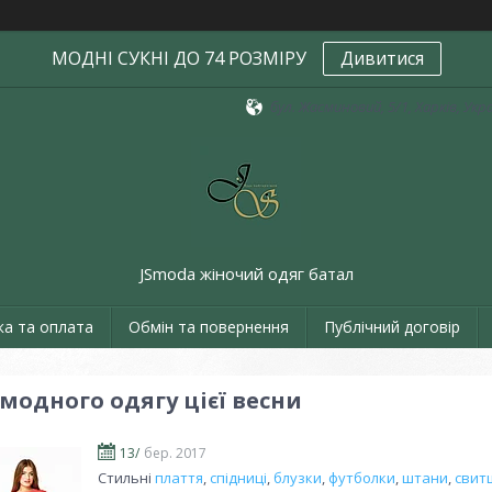
МОДНІ СУКНІ ДО 74 РОЗМІРУ
Дивитися
бул. Жасминовий, 5/1, Харків, Укр
JSmoda жіночий одяг батал
ка та оплата
Обмін та повернення
Публічний договір
модного одягу цієї весни
13/
бер. 2017
Стильні
плаття
,
спідниці
,
блузки
,
футболки
,
штани
,
свит