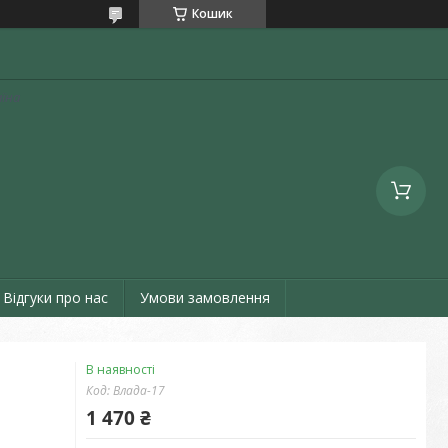
Кошик
аїна
Відгуки про нас
Умови замовлення
В наявності
Код:
Влада-17
1 470 ₴