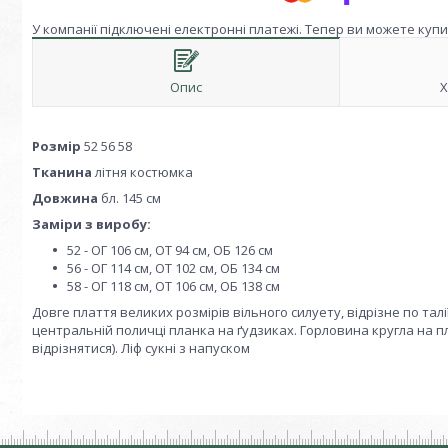
У компанії підключені електронні платежі. Тепер ви можете куп
Опис
Х
Розмір
52 56 58
Тканина
літня костюмка
Довжина
бл. 145 см
Заміри з виробу:
52 - ОГ 106 см, ОТ 94 см, ОБ 126 см
56 - ОГ 114 см, ОТ 102 см, ОБ 134 см
58 - ОГ 118 см, ОТ 106 см, ОБ 138 см
Довге плаття великих розмірів вільного силуету, відрізне по тал
центральній поличці планка на ґудзиках. Горловина кругла на 
відрізнятися). Ліф сукні з напуском