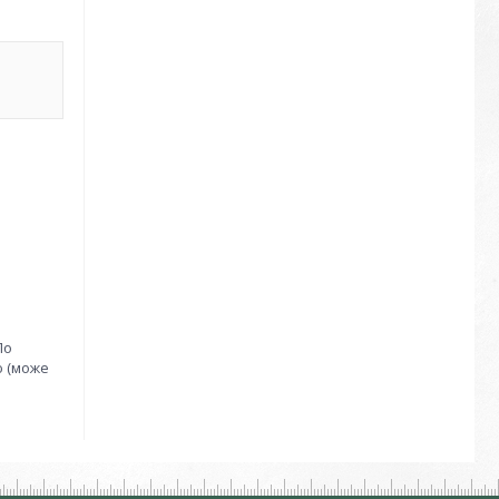
По
ю (може