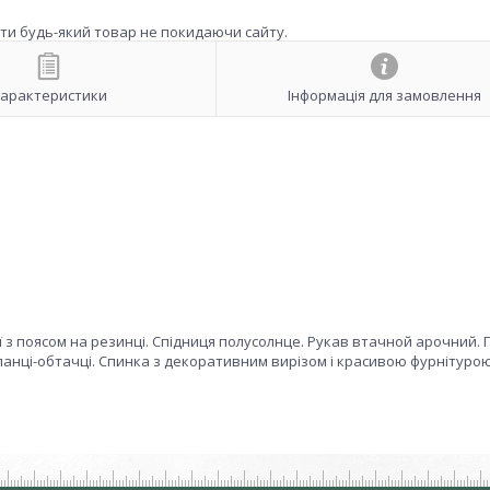
ити будь-який товар не покидаючи сайту.
арактеристики
Інформація для замовлення
ії з поясом на резинці. Спідниця полусолнце. Рукав втачной арочний. 
планці-обтачці. Спинка з декоративним вирізом і красивою фурнітуро