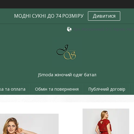
МОДНІ СУКНІ ДО 74 РОЗМІРУ
Дивитися
бул. Жасминовий, 5/1, Харків, Укр
JSmoda жіночий одяг батал
ка та оплата
Обмін та повернення
Публічний договір