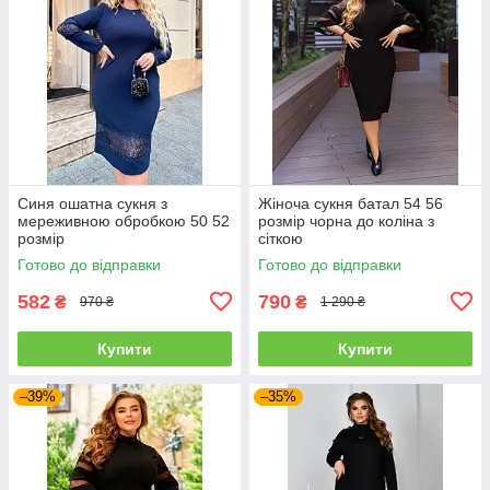
Синя ошатна сукня з
Жіноча сукня батал 54 56
мереживною обробкою 50 52
розмір чорна до коліна з
розмір
сіткою
Готово до відправки
Готово до відправки
582
790
₴
₴
970 ₴
1 290 ₴
Купити
Купити
–39%
–35%