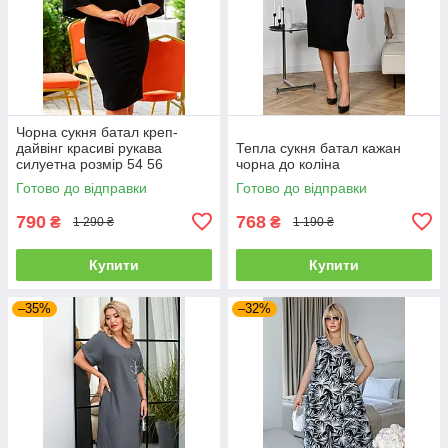
Чорна сукня батал креп-
дайвінг красиві рукава
Тепла сукня батал кажан
силуетна розмір 54 56
чорна до коліна
Готово до відправки
Готово до відправки
790
768
₴
₴
1 290 ₴
1 190 ₴
Купити
Купити
–35%
–32%