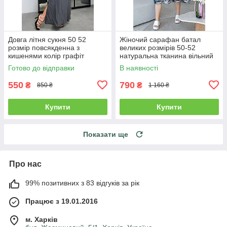
Довга літня сукня 50 52
Жіночий сарафан батал
розмір повсякденна з
великих розмірів 50-52
кишенями колір графіт
натуральна тканина вільний
чорний
Готово до відправки
В наявності
550
790
₴
₴
850 ₴
1 160 ₴
Купити
Купити
Показати ще
Про нас
99% позитивних з 83 відгуків за рік
Працює з 19.01.2016
м. Харків