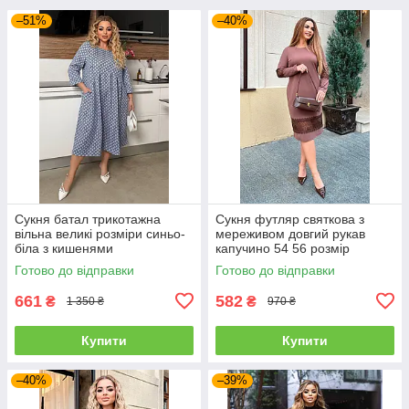
–51%
–40%
Сукня батал трикотажна
Сукня футляр святкова з
вільна великі розміри синьо-
мереживом довгий рукав
біла з кишенями
капучино 54 56 розмір
Готово до відправки
Готово до відправки
661
582
₴
₴
1 350 ₴
970 ₴
Купити
Купити
–40%
–39%