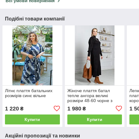
Всі умови повернення
Подібні товари компанії
Літнє плаття батальних
Жіноче плаття батал
Легк
розмірів синє вільне
тепле ангора великі
плат
розміри 48-60 чорне з
коро
кишенями
спід
1 220
1 980
1 5
₴
₴
Купити
Купити
Акційні пропозиції та новинки