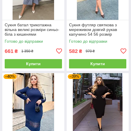
Сукня батал трикотажна
Сукня футляр святкова з
вільна великі розміри синьо-
мереживом довгий рукав
біла з кишенями
капучино 54 56 розмір
Готово до відправки
Готово до відправки
661
582
₴
₴
1 350 ₴
970 ₴
Купити
Купити
–40%
–39%