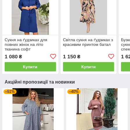
Сукня на ґудзиках для
Світла сукня на ґудзиках з
Бузк
повних жінок на літо
красивим принтом батал
сукн
тканина софт
спек
1 080
1 150
1 6
₴
₴
Купити
Купити
Акційні пропозиції та новинки
–51%
–40%