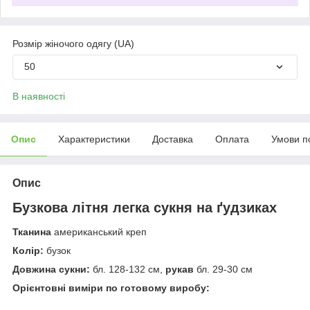
Розмір жіночого одягу (UA)
50
В наявності
Опис
Характеристики
Доставка
Оплата
Умови п
Опис
Бузкова літня легка сукня на ґудзиках
Тканина
американський креп
Колір:
бузок
Довжина сукни:
бл. 128-132 см,
рукав
бл. 29-30 см
Орієнтовні виміри по готовому виробу: