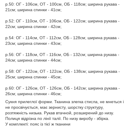
р.50: ОГ - 106см, ОТ - 100см, ОБ - 118см; ширина рукава -
21см; ширина спинки - 41см;
р.52: ОГ - 110см, ОТ - 106см, ОБ - 122см; ширина рукава -
22см; ширина спинки - 42см;
р.54: ОГ - 114см, ОТ - 112см, ОБ - 128см; ширина рукава -
23см; ширина спинки - 43см;
р.56: ОГ - 118см, ОТ - 116см, ОБ - 132см; ширина рукава -
24см; ширина спинки - 44см;
р.58: ОГ - 122см, ОТ - 122см, ОБ - 138см; ширина рукава -
25см; ширина спинки - 45см;
р.60: ОГ - 126см, ОТ - 126см, ОБ - 142см; ширина рукава -
26см; ширина спинки - 46см;
Сукня прилеглої форми. Тканина злегка стисла, не мнеться і
не просвічується, має зернисту, шорстку структуру,
розтяжність низька. Рукав втачной, розширений до низу.
Полиця відрізна по лінії талії. По низу виробу - збірка.
У комплекті: пояс із тієї ж тканини