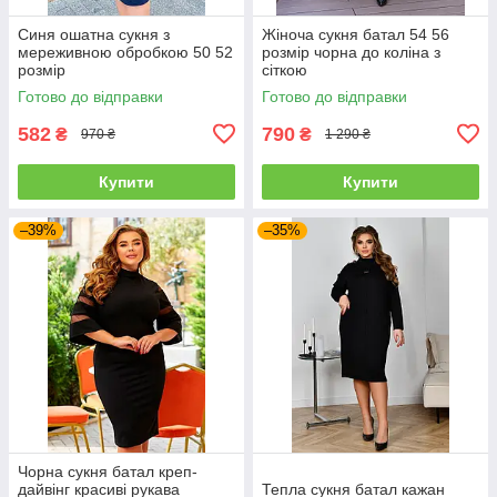
Синя ошатна сукня з
Жіноча сукня батал 54 56
мереживною обробкою 50 52
розмір чорна до коліна з
розмір
сіткою
Готово до відправки
Готово до відправки
582
790
₴
₴
970 ₴
1 290 ₴
Купити
Купити
–39%
–35%
Чорна сукня батал креп-
дайвінг красиві рукава
Тепла сукня батал кажан