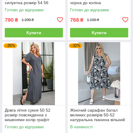
силуетна розмір 54 56
чорна до коліна
Готово до відправки
Готово до відправки
790
768
₴
₴
1 290 ₴
1 190 ₴
Купити
Купити
–35%
–32%
Довга літня сукня 50 52
Жіночий сарафан батал
розмір повсякденна з
великих розмірів 50-52
кишенями колір графіт
натуральна тканина вільний
чорний
Готово до відправки
В наявності