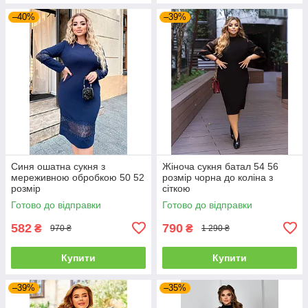
–40%
–39%
Синя ошатна сукня з
Жіноча сукня батал 54 56
мереживною обробкою 50 52
розмір чорна до коліна з
розмір
сіткою
Готово до відправки
Готово до відправки
582
790
₴
₴
970 ₴
1 290 ₴
Купити
Купити
–39%
–35%