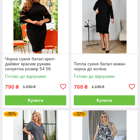
Чорна сукня батал креп-
дайвінг красиві рукава
Тепла сукня батал кажан
силуетна розмір 54 56
чорна до коліна
Готово до відправки
Готово до відправки
790
768
₴
₴
1 290 ₴
1 190 ₴
Купити
Купити
–35%
–32%