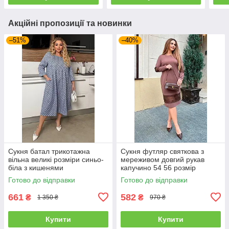
Акційні пропозиції та новинки
–51%
–40%
Сукня батал трикотажна
Сукня футляр святкова з
вільна великі розміри синьо-
мереживом довгий рукав
біла з кишенями
капучино 54 56 розмір
Готово до відправки
Готово до відправки
661
582
₴
₴
1 350 ₴
970 ₴
Купити
Купити