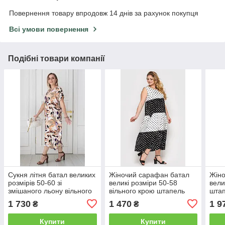
Повернення товару впродовж 14 днів за рахунок покупця
Всі умови повернення
Подібні товари компанії
Сукня літня батал великих
Жіночий сарафан батал
Жіно
розмірів 50-60 зі
великі розміри 50-58
вели
змішаного льону вільного
вільного крою штапель
штап
крою з кишенями
горох
крій
1 730
1 470
1 9
₴
₴
Купити
Купити