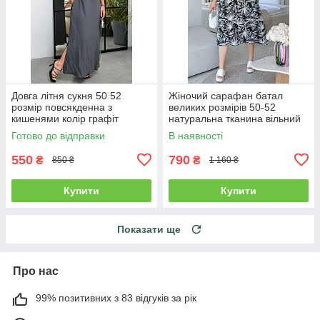
Довга літня сукня 50 52
Жіночий сарафан батал
розмір повсякденна з
великих розмірів 50-52
кишенями колір графіт
натуральна тканина вільний
чорний
Готово до відправки
В наявності
550
790
₴
₴
850 ₴
1 160 ₴
Купити
Купити
Показати ще
Про нас
99% позитивних з 83 відгуків за рік