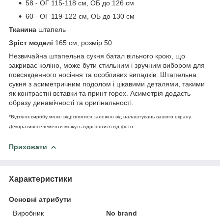
58 - ОГ 115-118 см, ОБ до 126 см
60 - ОГ 119-122 см, ОБ до 130 см
Тканина
штапель
Зріст моделі
165 см, розмір 50
Незвичайна штапельна сукня батал вільного крою, що
закриває коліно, може бути стильним і зручним вибором для
повсякденного носіння та особливих випадків. Штапельна
сукня з асиметричним подолом і цікавими деталями, такими
як контрастні вставки та принт горох. Асиметрія додасть
образу динамічності та оригінальності.
*Відтінок виробу може відрізнятися залежно від налаштувань вашого екрану.
Декоративні елементи можуть відрізнятися від фото.
Приховати
Характеристики
Основні атрибути
Виробник
No brand