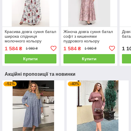
Красива довга сукня батал
Жіноча довга сукня батал
Довг
широка спідниця
софт з кишенями
бата
молочного кольору
пудрового кольору
1 584
1 584
1 1
₴
₴
1 980 ₴
1 980 ₴
Купити
Купити
Акційні пропозиції та новинки
–51%
–40%