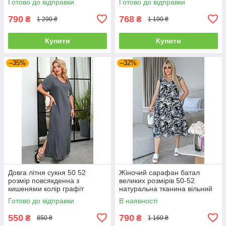
Готово до відправки
Готово до відправки
790
768
₴
₴
1 290 ₴
1 190 ₴
Купити
Купити
–35%
–32%
Довга літня сукня 50 52
Жіночий сарафан батал
розмір повсякденна з
великих розмірів 50-52
кишенями колір графіт
натуральна тканина вільний
чорний
Готово до відправки
В наявності
550
790
₴
₴
850 ₴
1 160 ₴