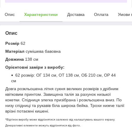
Опис
Характеристики
Доставка
Оплата
Умови 
Опис
Розмір
62
Матеріал
сумішева бавовна
Довжина
138 см
Орієнтовні заміри з виробу:
62 розмір: ОГ 134 см, ОТ 138 см, ОБ 210 см, ОР 44
см
Довга розкльошена літня сукня великих розмірів з дрібним
квітковим принтом. Завищена талія за рахунок низької
кокетки. Спідниця злегка призібрана і розкльошена вниз. По
низу спідниці та рукавів біла широка бейка. Трохи нижче талії
врізні потаємні кишені.
*Відтінок виробу може відрізнятися залежно від налаштувань вашого екрану.
Декоративні елементи можуть відрізнятися від фото.