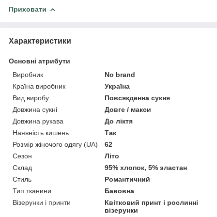
Приховати
Характеристики
Основні атрибути
Виробник
No brand
Країна виробник
Україна
Вид виробу
Повсякденна сукня
Довжина сукні
Довге / макси
Довжина рукава
До ліктя
Наявність кишень
Так
Розмір жіночого одягу (UA)
62
Сезон
Літо
Склад
95% хлопок, 5% эластан
Стиль
Романтичний
Тип тканини
Бавовна
Візерунки і принти
Квітковий принт і рослинні
візерунки