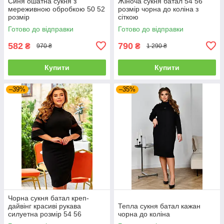
Синя ошатна сукня з
Жіноча сукня батал 54 56
мереживною обробкою 50 52
розмір чорна до коліна з
розмір
сіткою
Готово до відправки
Готово до відправки
582
790
₴
₴
970 ₴
1 290 ₴
Купити
Купити
–39%
–35%
Чорна сукня батал креп-
дайвінг красиві рукава
Тепла сукня батал кажан
силуетна розмір 54 56
чорна до коліна