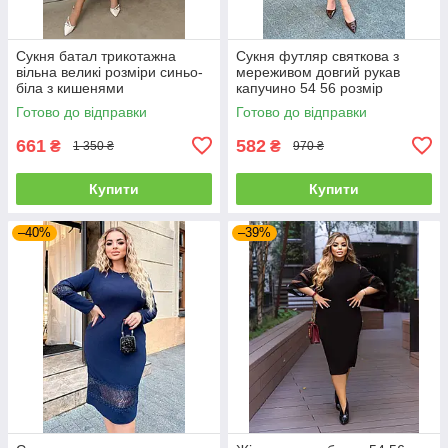
Сукня батал трикотажна
Сукня футляр святкова з
вільна великі розміри синьо-
мереживом довгий рукав
біла з кишенями
капучино 54 56 розмір
Готово до відправки
Готово до відправки
661
582
₴
₴
1 350 ₴
970 ₴
Купити
Купити
–40%
–39%