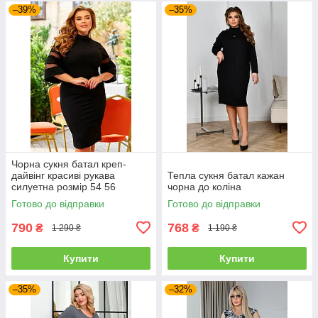
–39%
–35%
Чорна сукня батал креп-
дайвінг красиві рукава
Тепла сукня батал кажан
силуетна розмір 54 56
чорна до коліна
Готово до відправки
Готово до відправки
790
768
₴
₴
1 290 ₴
1 190 ₴
Купити
Купити
–35%
–32%