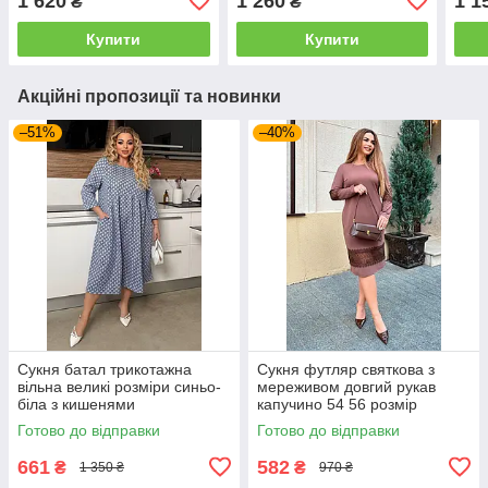
1 620
1 260
1 1
₴
₴
Купити
Купити
Акційні пропозиції та новинки
–51%
–40%
Сукня батал трикотажна
Сукня футляр святкова з
вільна великі розміри синьо-
мереживом довгий рукав
біла з кишенями
капучино 54 56 розмір
Готово до відправки
Готово до відправки
661
582
₴
₴
1 350 ₴
970 ₴