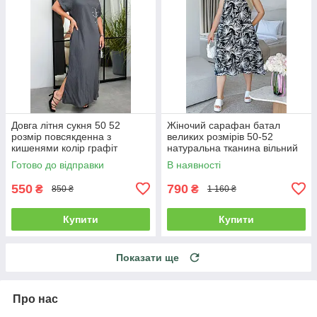
Довга літня сукня 50 52
Жіночий сарафан батал
розмір повсякденна з
великих розмірів 50-52
кишенями колір графіт
натуральна тканина вільний
чорний
Готово до відправки
В наявності
550
790
₴
₴
850 ₴
1 160 ₴
Купити
Купити
Показати ще
Про нас