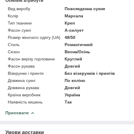
Основні атрибути
Вид виробу
Повсякденна сукня
Колір
Марсала
Тип тканини
Креп
Фасон сукні
А-силует
Розмір жіночого одягу (UA)
48/50
Стиль
Романтичний
Сезон
Весна/Осінь
Фасон вирізу горловини
Круглий
Фасон рукава
Довгий
Візерунки і принти
Без візерунків і принтів
Довжина сукні
По коліно
Довжина рукава
Довгий
Країна виробник
Україна
Наявність кишень
Так
Приховати
Умови доставки