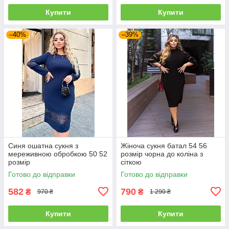
Купити
Купити
–40%
–39%
Синя ошатна сукня з
Жіноча сукня батал 54 56
мереживною обробкою 50 52
розмір чорна до коліна з
розмір
сіткою
Готово до відправки
Готово до відправки
582
790
₴
₴
970 ₴
1 290 ₴
Купити
Купити