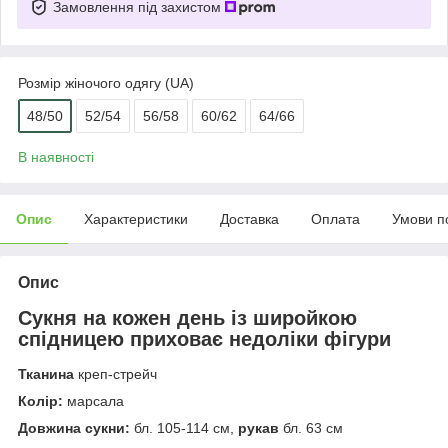
Замовлення під захистом
Розмір жіночого одягу (UA)
48/50
52/54
56/58
60/62
64/66
В наявності
Опис
Характеристики
Доставка
Оплата
Умови п
Опис
Сукня на кожен день із широйкою
спідницею приховає недоліки фігури
Тканина
креп-стрейч
Колір:
марсала
Довжина сукни:
бл. 105-114 см,
рукав
бл. 63 см