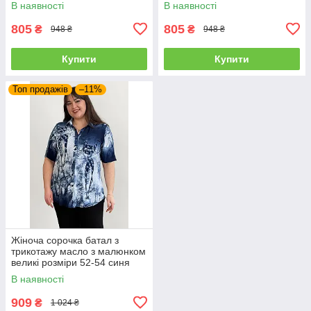
В наявності
В наявності
805
805
₴
₴
948 ₴
948 ₴
Купити
Купити
Топ продажів
–11%
Жіноча сорочка батал з
трикотажу масло з малюнком
великі розміри 52-54 синя
В наявності
909
₴
1 024 ₴