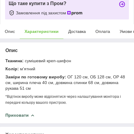
Що таке купити з Пром?
Замовлення під захистом
Опис
Характеристики
Доставка
Оплата
Умови 
Опис
Тканина:
сумішевий креп-шифон
Колір:
м'ятний
Заміри по готовому виробу:
ОГ 120 см, ОБ 128 см, ОР 48
см, ширина плеча 40 см, довжина спинки 68 см, довжина
рукава 51 см
*Відтінок виробу може відрізнятися через налаштування монітора і
передачі кольору вашого пристрою.
Приховати