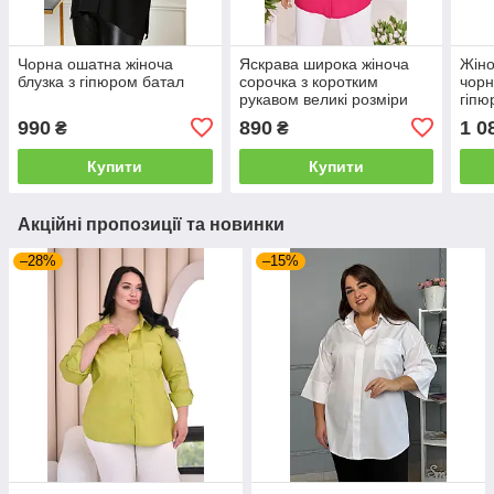
Чорна ошатна жіноча
Яскрава широка жіноча
Жіно
блузка з гіпюром батал
сорочка з коротким
чорн
рукавом великі розміри
гіпю
бата
990
890
1 0
₴
₴
Купити
Купити
Акційні пропозиції та новинки
–28%
–15%