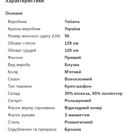
Характеристики
Основні
Виробник
Tatiana
Країна виробник
Україна
Розмір жіночого одягу (UA)
56
Обхват стегон
128 см
Обхват грудей
120 см
Фасони
Прямий
Вид виробу
Блузка
Колір
М'ятний
Сезон
Всесезонний
Тип тканини
Креп-шифон
Склад
35% віскоза, 65% поліестер
Силует
Розширений
Фасон вирізу горловини
Відкладний комір
Фасон рукава
З манжетом
Стиль
Романтичний
Оздоблення та прикраси
Брошка