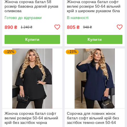
Жіноча сорочка батал 58
Жіноча сорочка батал софт
розмір бавовна довгий рукав
великі розміри 50-64 вільний
оливкова
крій з широким рукавом біла
Готово до відправки
В наявності
890
805
₴
₴
1 240 ₴
948 ₴
Купити
Купити
–15%
–15%
Жіноча сорочка батал софт
Сорочка для повних жінок
великі розміри 50-64 вільний
батал софт вільний крій без
крій без застібок чорна
застібок темно-синя 50-64