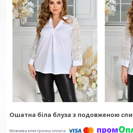
Ошатна біла блуза з подовженою спи