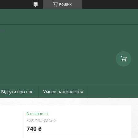
Кошик
аїна
Відгуки про нас
Умови замовлення
В наявності
Код:
ФИЛ-3313-5
740 ₴