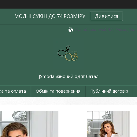
МОДНІ СУКНІ ДО 74 РОЗМІРУ
Дивитися
бул. Жасминовий, 5/1, Харків, Укр
JSmoda жіночий одяг батал
ка та оплата
Обмін та повернення
Публічний договір