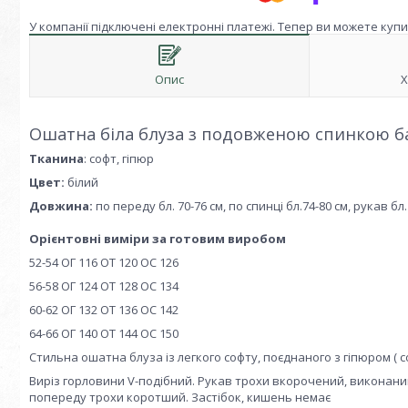
У компанії підключені електронні платежі. Тепер ви можете куп
Опис
Х
Ошатна біла блуза з подовженою спинкою б
Тканина
: софт, гіпюр
Цвет:
білий
Довжина:
по переду бл. 70-76 см, по спинці бл.74-80 см, рукав бл. 50-5
Орієнтовні виміри за готовим виробом
52-54 ОГ 116 ОТ 120 ОС 126
56-58 ОГ 124 ОТ 128 ОС 134
60-62 ОГ 132 ОТ 136 ОС 142
64-66 ОГ 140 ОТ 144 ОС 150
Стильна ошатна блуза із легкого софту, поєднаного з гіпюром ( с
Виріз горловини V-подібний. Рукав трохи вкорочений, виконаний
попереду трохи коротший. Застібок, кишень немає