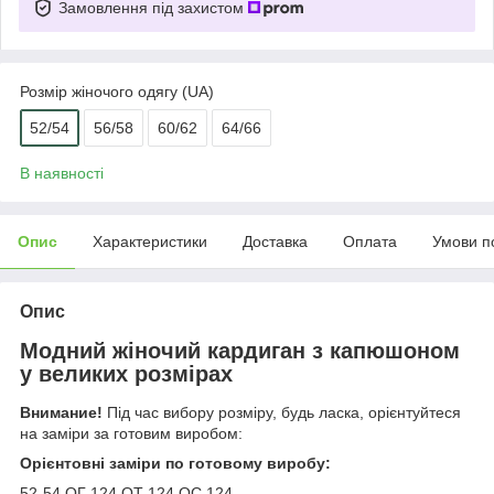
Замовлення під захистом
Розмір жіночого одягу (UA)
52/54
56/58
60/62
64/66
В наявності
Опис
Характеристики
Доставка
Оплата
Умови п
Опис
Модний жіночий кардиган з капюшоном
у великих розмірах
Внимание!
Під час вибору розміру, будь ласка, орієнтуйтеся
на заміри за готовим виробом:
Орієнтовні заміри по готовому виробу:
52-54 ОГ 124 ОТ 124 ОС 124