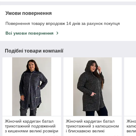
Умови повернення
Повернення товару впродовж 14 днів за рахунок покупця
Всі умови повернення
Подібні товари компанії
Жіночий кардиган батал
Жіночий кардиган батал
Жіно
трикотажний подовжений
трикотажний з капюшоном
кап
з кишенями великі розміри
і блискавкою великі
вели
52-66 синій
розміри 52-66 сірий