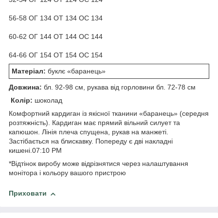
56-58 ОГ 134 ОТ 134 ОС 134
60-62 ОГ 144 ОТ 144 ОС 144
64-66 ОГ 154 ОТ 154 ОС 154
Матеріал:
буклє «баранець»
Довжина:
бл. 92-98 см, рукава від горловини бл. 72-78 см
Колір:
шоколад
Комфортний кардиган із якісної тканини «баранець» (середня
розтяжність). Кардиган має прямий вільний силует та
капюшон. Лінія плеча спущена, рукав на манжеті.
Застібається на блискавку. Попереду є дві накладні
кишені.07:10 PM
*Відтінок виробу може відрізнятися через налаштування
монітора і кольору вашого пристрою
Приховати