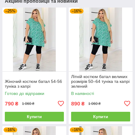
Акційні пропозиції та новинки
–25%
–16%
Літній костюм батал великих
Жіночий костюм батал 54-56
розмірів 50–64 туніка та капрі
туніка з капрі
зелений
Готово до відправки
В наявності
790
890
₴
₴
1 060 ₴
1 060 ₴
Купити
Купити
–16%
–16%