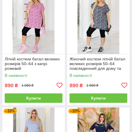
Літній костюм батал великих
Жіночий костюм літній батал
розмірів 50–64 з капрі
великих розмірів 50–64
рожевий
повсякденний для дому та
прогулянок чорний
В наявності
В наявності
890
890
₴
₴
1 060 ₴
1 060 ₴
Купити
Купити
–16%
–10%