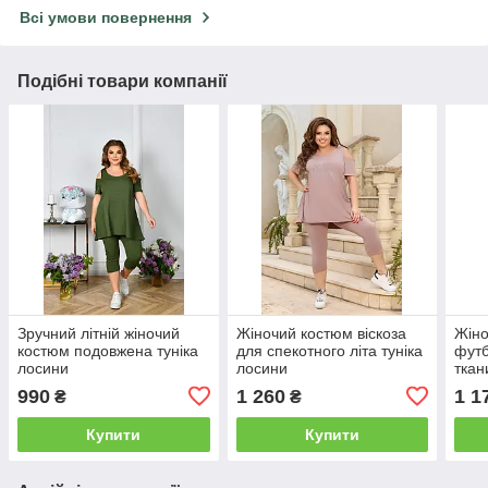
Всі умови повернення
Подібні товари компанії
Зручний літній жіночий
Жіночий костюм віскоза
Жіно
костюм подовжена туніка
для спекотного літа туніка
футб
лосини
лосини
ткан
990
1 260
1 1
₴
₴
Купити
Купити