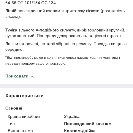
64-66 ОТ 101/134 ОС 134
Літній повсякденний костюм із трикотажу віскози (розтяжність
висока).
Туніка вільного А-подібного силуету, виріз горловини круглий,
рукав короткий. Попереду декорована аплікацією зі стразів
Лосіни вкорочені, по талії зібрані на резинку. Посадка вища за
середню.
*Відтінок виробу може відрізнятися через налаштування монітора і
передачі кольору вашого пристрою.
Приховати
Характеристики
Основні
Країна виробник
Україна
Тип
Повсякденний костюм
Вид костюма
Костюм-двійка