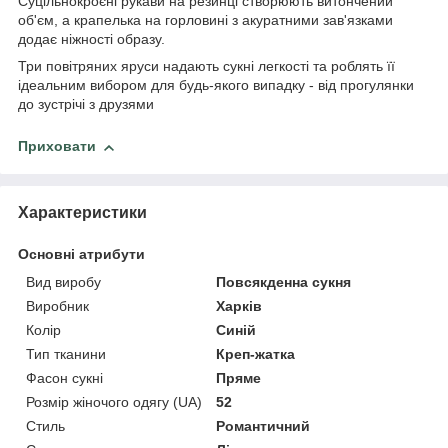
Суцільнокроєні рукави на резинці створюють витончений
об'єм, а крапелька на горловині з акуратними зав'язками
додає ніжності образу.
Три повітряних яруси надають сукні легкості та роблять її
ідеальним вибором для будь-якого випадку - від прогулянки
до зустрічі з друзями
Приховати
Характеристики
Основні атрибути
Вид виробу
Повсякденна сукня
Виробник
Харків
Колір
Синій
Тип тканини
Креп-жатка
Фасон сукні
Пряме
Розмір жіночого одягу (UA)
52
Стиль
Романтичний