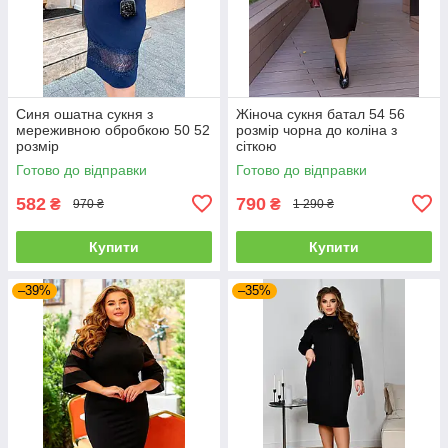
Синя ошатна сукня з
Жіноча сукня батал 54 56
мереживною обробкою 50 52
розмір чорна до коліна з
розмір
сіткою
Готово до відправки
Готово до відправки
582
790
₴
₴
970 ₴
1 290 ₴
Купити
Купити
–39%
–35%