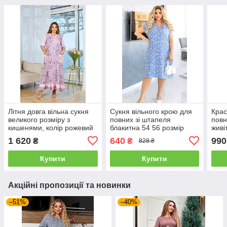
Літня довга вільна сукня
Сукня вільного крою для
Крас
великого розміру з
повних зі штапеля
повн
кишенями, колір рожевий
блакитна 54 56 розмір
живі
1 620
640
990
₴
₴
828 ₴
Купити
Купити
Акційні пропозиції та новинки
–51%
–40%