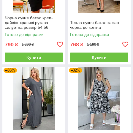
Чорна сукня батал креп-
дайвінг красиві рукава
Тепла сукня батал кажан
силуетна розмір 54 56
чорна до коліна
Готово до відправки
Готово до відправки
790
768
₴
₴
1 290 ₴
1 190 ₴
Купити
Купити
–35%
–32%