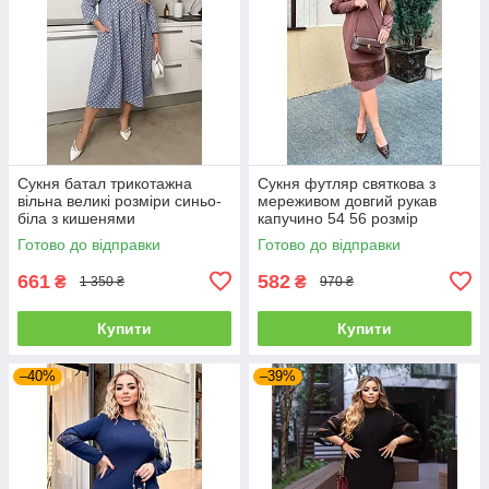
Сукня батал трикотажна
Сукня футляр святкова з
вільна великі розміри синьо-
мереживом довгий рукав
біла з кишенями
капучино 54 56 розмір
Готово до відправки
Готово до відправки
661
582
₴
₴
1 350 ₴
970 ₴
Купити
Купити
–40%
–39%