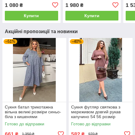
розмірів 50-64 колір
1 080
1 980
1 5
₴
₴
електрик
Купити
Купити
Акційні пропозиції та новинки
–51%
–40%
Сукня батал трикотажна
Сукня футляр святкова з
вільна великі розміри синьо-
мереживом довгий рукав
біла з кишенями
капучино 54 56 розмір
Готово до відправки
Готово до відправки
661
582
₴
₴
1 350 ₴
970 ₴