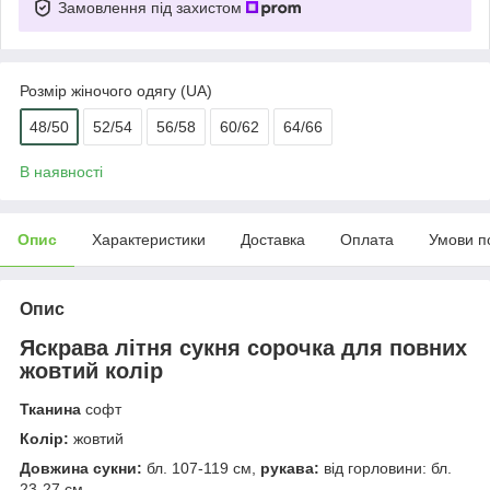
Замовлення під захистом
Розмір жіночого одягу (UA)
48/50
52/54
56/58
60/62
64/66
В наявності
Опис
Характеристики
Доставка
Оплата
Умови п
Опис
Яскрава літня сукня сорочка для повних
жовтий колір
Тканина
софт
Колір:
жовтий
Довжина сукни:
бл. 107-119 см,
рукава:
від горловини: бл.
23-27 см.