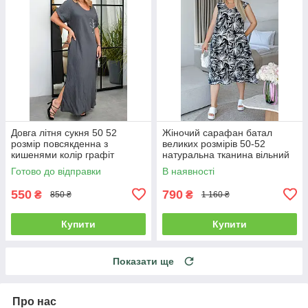
Довга літня сукня 50 52
Жіночий сарафан батал
розмір повсякденна з
великих розмірів 50-52
кишенями колір графіт
натуральна тканина вільний
чорний
Готово до відправки
В наявності
550
790
₴
₴
850 ₴
1 160 ₴
Купити
Купити
Показати ще
Про нас