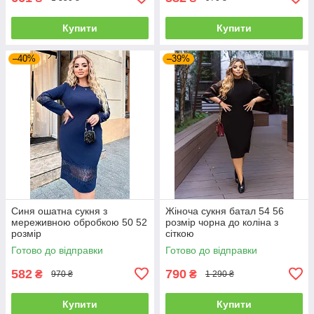
Купити
Купити
–40%
–39%
Синя ошатна сукня з
Жіноча сукня батал 54 56
мереживною обробкою 50 52
розмір чорна до коліна з
розмір
сіткою
Готово до відправки
Готово до відправки
582
790
₴
₴
970 ₴
1 290 ₴
Купити
Купити