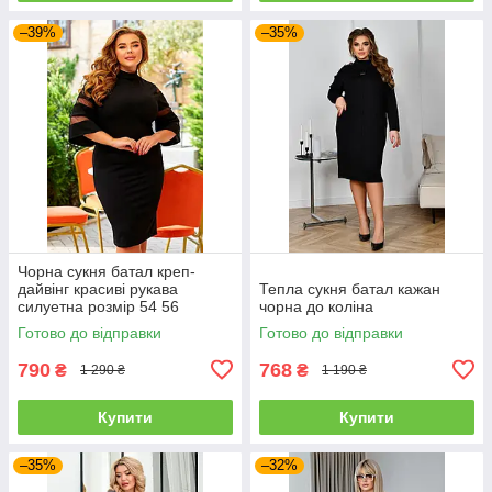
–39%
–35%
Чорна сукня батал креп-
дайвінг красиві рукава
Тепла сукня батал кажан
силуетна розмір 54 56
чорна до коліна
Готово до відправки
Готово до відправки
790
768
₴
₴
1 290 ₴
1 190 ₴
Купити
Купити
–35%
–32%