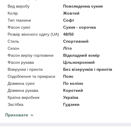
Вид виробу
Повсякденна сукня
Колір
Жовтий
Тип тканини
Софт
Фасон сукні
Сукня - сорочка
Розмір жіночого одягу (UA)
48/50
Стиль
Спортивний
Сезон
Літо
Фасон вирізу горловини
Відкладний комір
Фасон рукава
Цільнокроений
Візерунки і принти
Без візерунків і принтів
Оздоблення та прикраси
Пояс
Довжина сукні
По коліно
Довжина рукава
Короткий
Країна виробник
Україна
Застібка
Гудзики
Приховати