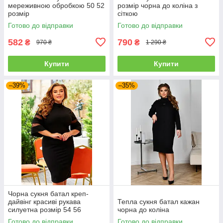
мереживною обробкою 50 52
розмір чорна до коліна з
розмір
сіткою
Готово до відправки
Готово до відправки
582
790
₴
₴
970 ₴
1 290 ₴
Купити
Купити
–39%
–35%
Чорна сукня батал креп-
дайвінг красиві рукава
Тепла сукня батал кажан
силуетна розмір 54 56
чорна до коліна
Готово до відправки
Готово до відправки