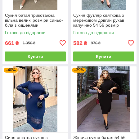
Сукня батал трикотажна
Сукня футляр святкова з
вільна великі розміри синьо-
мереживом довгий рукав
біла з кишенями
капучино 54 56 розмір
Готово до відправки
Готово до відправки
661
582
₴
₴
1 350 ₴
970 ₴
Купити
Купити
–40%
–39%
Синя ошатна сукня з
Жіноча сукня батал 54 56