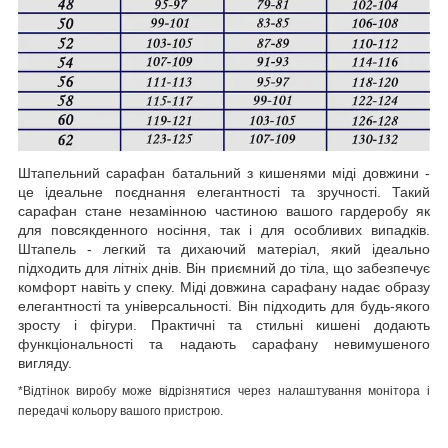
Штапельний сарафан батальний з кишенями міді довжини -
це ідеальне поєднання елегантності та зручності. Такий
сарафан стане незамінною частиною вашого гардеробу як
для повсякденного носіння, так і для особливих випадків.
Штапель - легкий та дихаючий матеріал, який ідеально
підходить для літніх днів. Він приємний до тіла, що забезпечує
комфорт навіть у спеку. Міді довжина сарафану надає образу
елегантності та універсальності. Він підходить для будь-якого
зросту і фігури. Практичні та стильні кишені додають
функціональності та надають сарафану невимушеного
вигляду.
*Відтінок виробу може відрізнятися через налаштування монітора і
передачі кольору вашого пристрою.