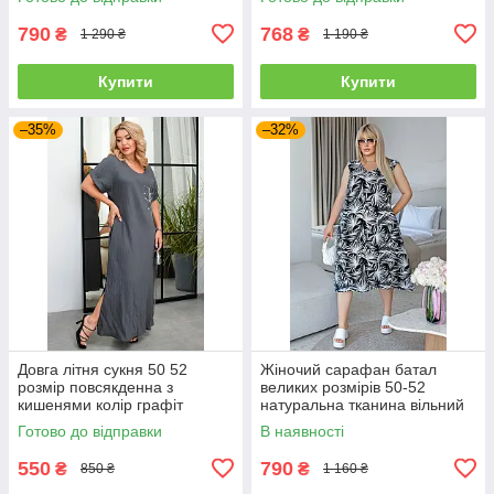
790
768
₴
₴
1 290 ₴
1 190 ₴
Купити
Купити
–35%
–32%
Довга літня сукня 50 52
Жіночий сарафан батал
розмір повсякденна з
великих розмірів 50-52
кишенями колір графіт
натуральна тканина вільний
чорний
Готово до відправки
В наявності
550
790
₴
₴
850 ₴
1 160 ₴