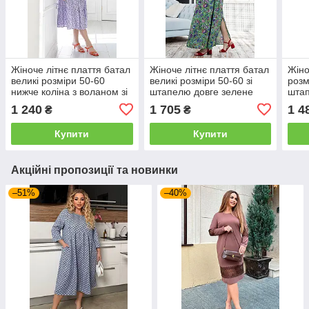
Жіноче літнє плаття батал
Жіноче літнє плаття батал
Жіно
великі розміри 50-60
великі розміри 50-60 зі
розм
нижче коліна з воланом зі
штапелю довге зелене
штап
штапелю квітковий
колі
1 240
1 705
1 4
₴
₴
малюнок
Купити
Купити
Акційні пропозиції та новинки
–51%
–40%