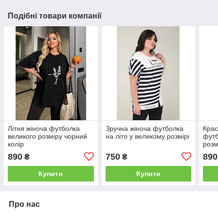
Подібні товари компанії
Літня жіноча футболка
Зручна жіноча футболка
Крас
великого розміру чорний
на літо у великому розмірі
футб
колір
розм
890
750
890
₴
₴
Купити
Купити
Про нас