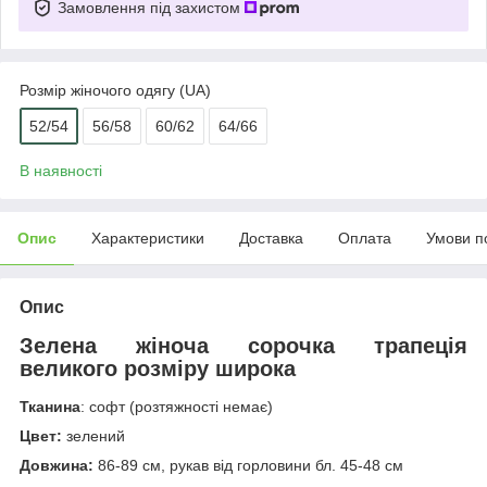
Замовлення під захистом
Розмір жіночого одягу (UA)
52/54
56/58
60/62
64/66
В наявності
Опис
Характеристики
Доставка
Оплата
Умови п
Опис
Зелена жіноча сорочка трапеція
великого розміру широка
Тканина
: софт (розтяжності немає)
Цвет:
зелений
Довжина:
86-89 см, рукав від горловини бл. 45-48 см​​​​​​