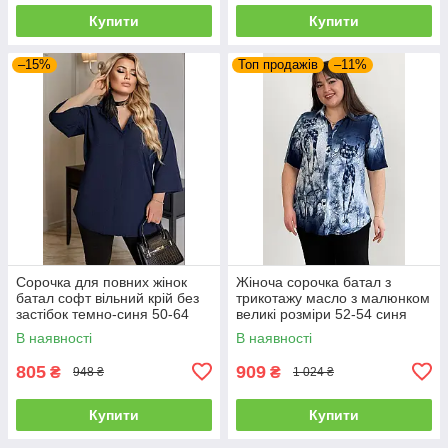
Купити
Купити
–15%
Топ продажів
–11%
Сорочка для повних жінок
Жіноча сорочка батал з
батал софт вільний крій без
трикотажу масло з малюнком
застібок темно-синя 50-64
великі розміри 52-54 синя
В наявності
В наявності
805
909
₴
₴
948 ₴
1 024 ₴
Купити
Купити