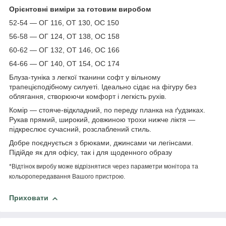
Орієнтовні виміри за готовим виробом
52-54 — ОГ 116, ОТ 130, ОС 150
56-58 — ОГ 124, ОТ 138, ОС 158
60-62 — ОГ 132, ОТ 146, ОС 166
64-66 — ОГ 140, ОТ 154, ОС 174
Блуза-туніка з легкої тканини софт у вільному
трапецієподібному силуеті. Ідеально сідає на фігуру без
облягання, створюючи комфорт і легкість рухів.
Комір — стояче-відкладний, по переду планка на ґудзиках.
Рукав прямий, широкий, довжиною трохи нижче ліктя —
підкреслює сучасний, розслаблений стиль.
Добре поєднується з брюками, джинсами чи легінсами.
Підійде як для офісу, так і для щоденного образу
*Відтінок виробу може відрізнятися через параметри монітора та
кольоропередавання Вашого пристрою.
Приховати