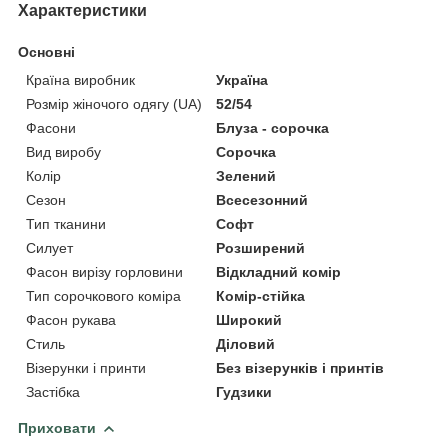
Характеристики
Основні
Країна виробник
Україна
Розмір жіночого одягу (UA)
52/54
Фасони
Блуза - сорочка
Вид виробу
Сорочка
Колір
Зелений
Сезон
Всесезонний
Тип тканини
Софт
Силует
Розширений
Фасон вирізу горловини
Відкладний комір
Тип сорочкового коміра
Комір-стійка
Фасон рукава
Широкий
Стиль
Діловий
Візерунки і принти
Без візерунків і принтів
Застібка
Гудзики
Приховати