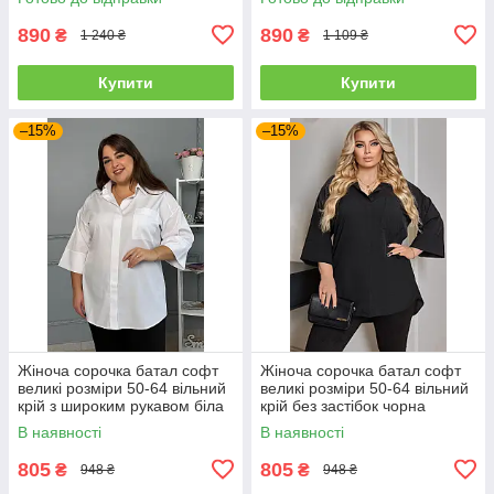
890
890
₴
₴
1 240 ₴
1 109 ₴
Купити
Купити
–15%
–15%
Жіноча сорочка батал софт
Жіноча сорочка батал софт
великі розміри 50-64 вільний
великі розміри 50-64 вільний
крій з широким рукавом біла
крій без застібок чорна
В наявності
В наявності
805
805
₴
₴
948 ₴
948 ₴