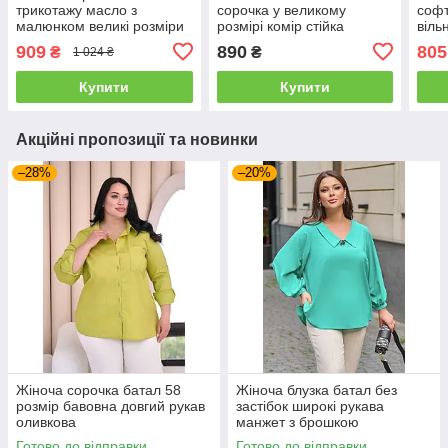
трикотажу масло з
сорочка у великому
софт
малюнком великі розміри
розмірі комір стійка
віль
52-54 синя
рука
909
890
805
₴
₴
1 024 ₴
Купити
Купити
Акційні пропозиції та новинки
–28%
–20%
Жіноча сорочка батал 58
Жіноча блузка батал без
розмір бавовна довгий рукав
застібок широкі рукава
оливкова
манжет з брошкою
Готово до відправки
Готово до відправки