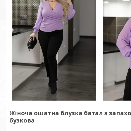
Жіноча ошатна блузка батал з запахом
бузкова