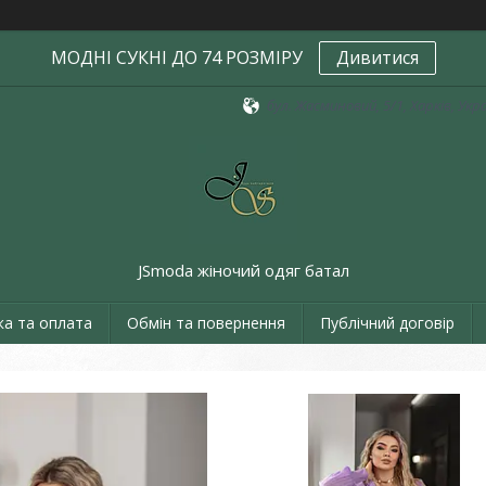
МОДНІ СУКНІ ДО 74 РОЗМІРУ
Дивитися
бул. Жасминовий, 5/1, Харків, Укр
JSmoda жіночий одяг батал
ка та оплата
Обмін та повернення
Публічний договір