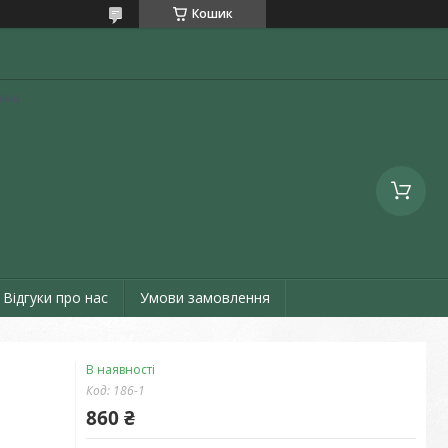
Кошик
аїна
Відгуки про нас
Умови замовлення
В наявності
Код:
186-1
860 ₴