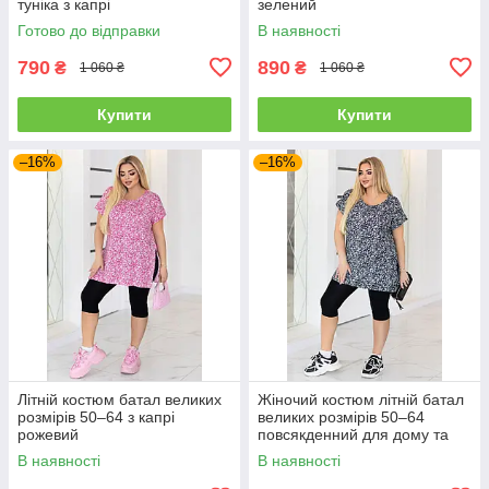
туніка з капрі
зелений
Готово до відправки
В наявності
790
890
₴
₴
1 060 ₴
1 060 ₴
Купити
Купити
–16%
–16%
Літній костюм батал великих
Жіночий костюм літній батал
розмірів 50–64 з капрі
великих розмірів 50–64
рожевий
повсякденний для дому та
прогулянок чорний
В наявності
В наявності