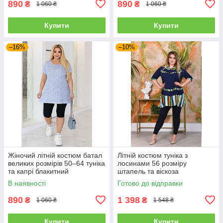
890
890
₴
₴
1 060 ₴
1 060 ₴
Купити
Купити
–16%
–10%
Жіночий літній костюм батал
Літній костюм туніка з
великих розмірів 50–64 туніка
лосинами 56 розміру
та капрі блакитний
штапель та віскоза
В наявності
Готово до відправки
890
1 398
₴
₴
1 060 ₴
1 548 ₴
Купити
Купити