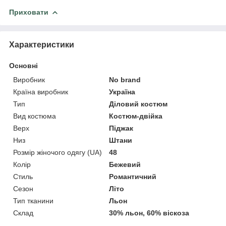
Приховати
Характеристики
Основні
Виробник
No brand
Країна виробник
Україна
Тип
Діловий костюм
Вид костюма
Костюм-двійка
Верх
Піджак
Низ
Штани
Розмір жіночого одягу (UA)
48
Колір
Бежевий
Стиль
Романтичний
Сезон
Літо
Тип тканини
Льон
Склад
30% льон, 60% віскоза