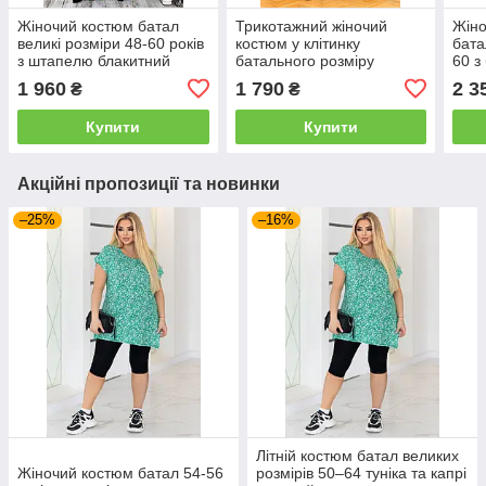
Жіночий костюм батал
Трикотажний жіночий
Жіно
великі розміри 48-60 років
костюм у клітинку
бата
з штапелю блакитний
батального розміру
60 з
1 960
1 790
2 3
₴
₴
Купити
Купити
Акційні пропозиції та новинки
–25%
–16%
Літній костюм батал великих
Жіночий костюм батал 54-56
розмірів 50–64 туніка та капрі