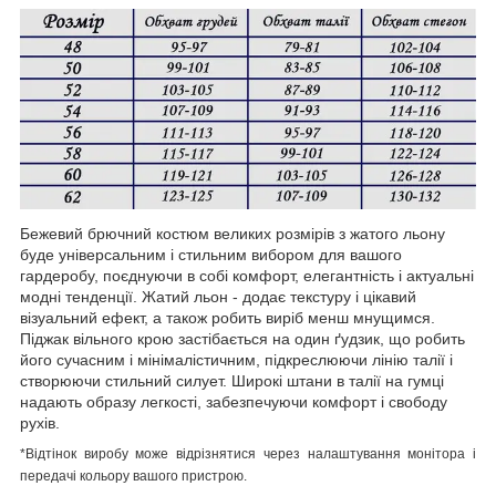
Бежевий брючний костюм великих розмірів з жатого льону
буде універсальним і стильним вибором для вашого
гардеробу, поєднуючи в собі комфорт, елегантність і актуальні
модні тенденції. Жатий льон - додає текстуру і цікавий
візуальний ефект, а також робить виріб менш мнущимся.
Піджак вільного крою застібається на один ґудзик, що робить
його сучасним і мінімалістичним, підкреслюючи лінію талії і
створюючи стильний силует. Широкі штани в талії на гумці
надають образу легкості, забезпечуючи комфорт і свободу
рухів.
*Відтінок виробу може відрізнятися через налаштування монітора і
передачі кольору вашого пристрою.